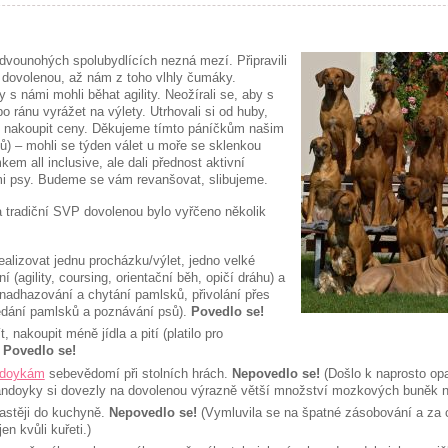
dvounohých spolubydlících nezná mezí. Připravili
 dovolenou, až nám z toho vlhly čumáky.
y s námi mohli běhat agility. Neožírali se, aby s
o ránu vyrážet na výlety. Utrhovali si od huby,
i nakoupit ceny. Děkujeme tímto páníčkům našim
ů) – mohli se týden válet u moře se sklenkou
em all inclusive, ale dali přednost aktivní
i psy. Budeme se vám revanšovat, slibujeme.
 tradiční SVP dovolenou bylo vyřčeno několik
alizovat jednu procházku/výlet, jedno velké
í (agility, coursing, orientační běh, opičí dráhu) a
nadhazování a chytání pamlsků, přivolání přes
edání pamlsků a poznávání psů).
Povedlo se!
t, nakoupit méně jídla a pití (platilo pro
.
Povedlo se!
doykám
sebevědomí při stolních hrách.
Nepovedlo se!
(Došlo k naprosto op
ndoyky si dovezly na dovolenou výrazně větší množství mozkových buněk ne
astěji do kuchyně.
Nepovedlo se!
(Vymluvila se na špatné zásobování a za c
en kvůli kuřeti.)