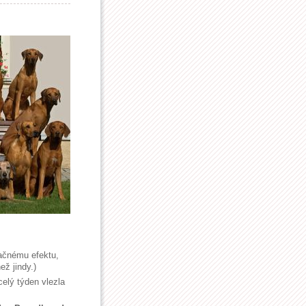
ačnému efektu,
ž jindy.)
elý týden vlezla