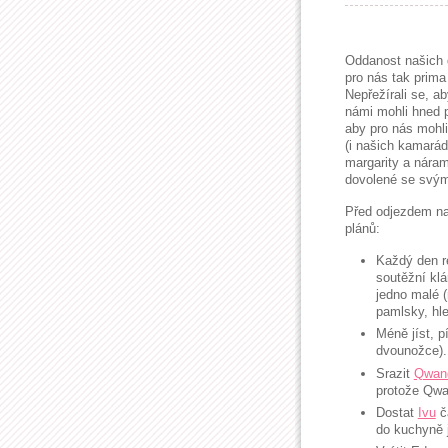
Oddanost našich 
pro nás tak prima
Nepřežírali se, ab
námi mohli hned p
aby pro nás mohl
(i našich kamarád
margarity a náramk
dovolené se svým
Před odjezdem na
plánů:
Každý den re
soutěžní klán
jedno malé (
pamlsky, hl
Méně jíst, pí
dvounožce)
Srazit
Qwan
protože Qwa
Dostat
Ivu
č
do kuchyně j